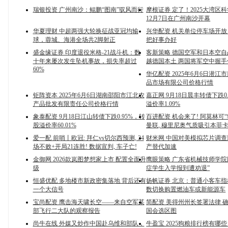
瑞银投资 广州南沙：鲲鹏“图南”驭风而行
摩根证券 定了！2025大湾区
12月7日在广州南沙开幕
华夏理财 中超两强大轮换征战亚冠均输
兴华配资 机关单位停车场开
球，蓉城、海港全场共2脚射正
把好事办好
盛金缘证券 印度退役米格-21战斗机：数
客新策略 德国空军和日本空
十年来屡次发生坠机事故，损失率超过
越德国本土 两国将军空中握手
60%
华亿配资 2025年6月6日潜江
品市场有限公司价格行情
钜阵资本 2025年6月6日湖南邵阳市江北农
嘉正网 9月18日晨丰转债下跌0
产品批发有限责任公司价格行情
溢价率1.09%
象泰配资 9月18日江山转债下跌0.95%，转
百进配资 机会来了! 阿莫林可
股溢价率60.01%
曼联, 穆里尼奥气质吸引本菲
爱一配 前哨丨欧冠: 拜仁vs切尔西预测, 34
财米网 中国对美模拟芯片调查
场不败+开局21连胜! 数据宣判, 车子亡!
产替代加速
金御网 2026款岚图梦想家上市 配置全面升
鹰眼策略 广东省机械技师学院
级
症学生入学报到遭劝退”
恒盛优配 多地楼市新政密集落地 背后还有
扬帆证券 北京：普通小客车
一个大信号
数切换购置燃油车或新能源车
宝尚配资 鹰击海天啸长空——来自空军某
简配资 美得州州长签署法律 
部飞行二大队的观察报告
国会选区图
尚牛在线 外媒又炒作中国赴乌维和部队，
牛盈宝 2025狗粮排行榜有哪