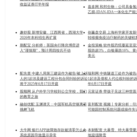
收益证券IT半年报
嘉多网 和邦生物：公司具备氢
乙腈-IDAN-IDA一体化生产能
趣炒股 新增安徽、江西两省，西湖大学
创赢盘交易 上海科学家开发
2026年本科招生再扩展
转移瘤免疫治疗耐药的关键机
期配宝 分析师：英国央行降息博弈进
金投策略 软件股恐慌蔓延至
入“谨慎期”，预计周四按兵不动
股跌超3%，白银暴跌16%、黄金
美元
配先查 中建八局第三建设作为被告/被上诉
瑞和网 中铁隧道三处作为被告
人的1起涉及建设工程分包合同纠纷的诉讼
1起涉及债权人代位权纠纷的诉讼
将于2025年6月17日开庭
年6月17日开庭
股顺网 从户外学习学校到公立学校，我们
元富证券 带孩子见这三种世
的教育之旅
融创优配 玉渊谭天：中国军机高空驱离菲
富邦配资 视频丨专家分析：
挑衅飞机
可能因控制系统问题或操作失
大牛网 银行APP故障致存款被清零怎么办
本财配资 大暴雪、特大暴雪要
系统原因导致显示异常
地迎强降雪