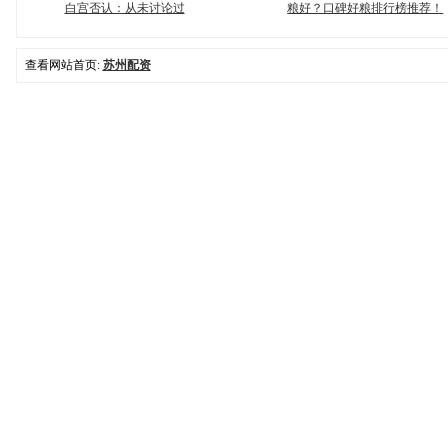
白宫否认：从未讨论过
粮好？口碑好粮排行榜推荐！
查看网站首页:
苏州配资