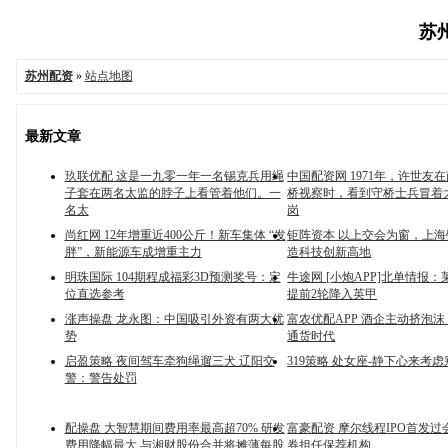
苏州
苏州配资
»
站点地图
最新文章
玖联优配 这是一九零一年一名锡克兵用绳
中国配资网 1971年，许世友
子套在两名太监的脖子上看管着他们。一
桥视察时，看到守桥士兵冒着
名太
岗
尚红网 12年增重近400公斤！新车集体 “发
钜阵资本 以上交会为窗，上
胖”，新能源车成增重主力
造科技创新高地
明珠国际 104期程成福彩3D预测奖号：定
牛途网 [小炮APP]北单情报
位直选参考
提前2轮降入英甲
涨声操盘 龙永图：中国吸引外资有两大优
富农优配APP 酒企主动挤泡沫
势
通货时代
启盈策略 夜间驾车牵狗绳遛三犬 辽阳交
319策略 处女座-静下心来考
警：警告处罚
配操盘 大智慧期间费用率最高超70% 研发
富豪配资 摩尔线程IPO首发
费用降幅最大 与湘财股份合并将摊薄每股
券担任保荐机构